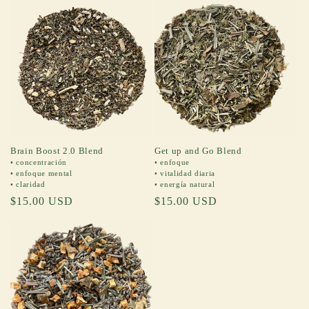
Brain Boost 2.0 Blend
Get up and Go Blend
• concentración
• enfoque
• enfoque mental
• vitalidad diaria
• claridad
• energía natural
Regular
$15.00 USD
Regular
$15.00 USD
price
price