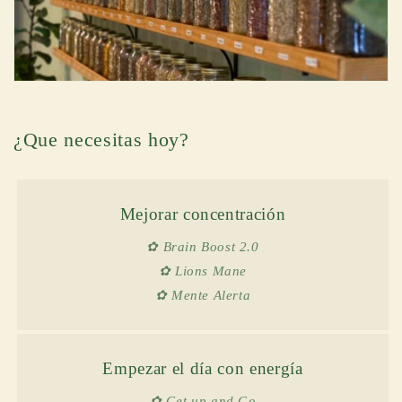
t
i
o
n
¿Que necesitas hoy?
:
Mejorar concentración
✿ Brain Boost 2.0
✿ Lions Mane
✿ Mente Alerta
Empezar el día con energía
✿ Get up and Go