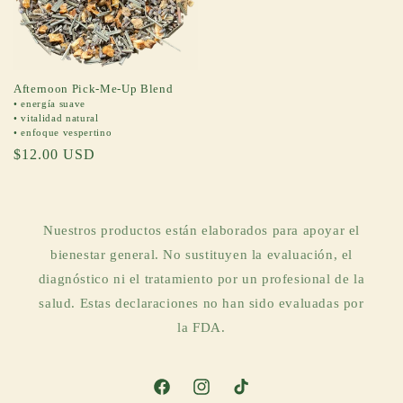
Afternoon Pick-Me-Up Blend
• energía suave
• vitalidad natural
• enfoque vespertino
Regular
$12.00 USD
price
Nuestros productos están elaborados para apoyar el
bienestar general. No sustituyen la evaluación, el
diagnóstico ni el tratamiento por un profesional de la
salud. Estas declaraciones no han sido evaluadas por
la FDA.
Facebook
Instagram
TikTok