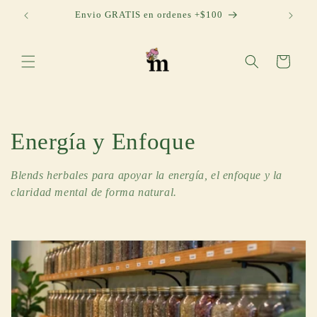
Skip to
uan
Envio GRATIS en ordenes +$100
content
Cart
C
Energía y Enfoque
o
Blends herbales para apoyar la energía, el enfoque y la
claridad mental de forma natural.
l
l
e
c